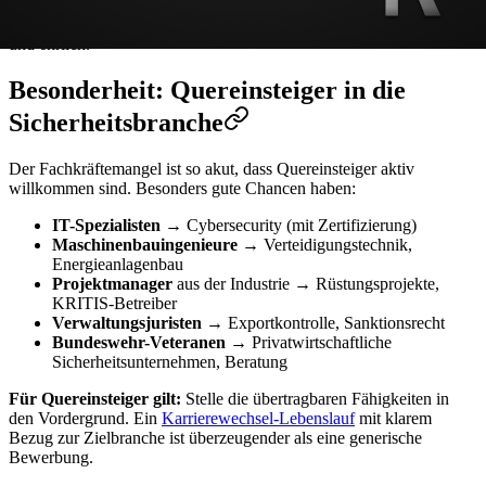
In einer Branche, in der Zuverlässigkeit zählt, werden
Lücken im
Lebenslauf
kritischer betrachtet als anderswo. Erkläre sie proaktiv
und ehrlich.
Besonderheit: Quereinsteiger in die
Sicherheitsbranche
Der Fachkräftemangel ist so akut, dass Quereinsteiger aktiv
willkommen sind. Besonders gute Chancen haben:
IT-Spezialisten
→ Cybersecurity (mit Zertifizierung)
Maschinenbauingenieure
→ Verteidigungstechnik,
Energieanlagenbau
Projektmanager
aus der Industrie → Rüstungsprojekte,
KRITIS-Betreiber
Verwaltungsjuristen
→ Exportkontrolle, Sanktionsrecht
Bundeswehr-Veteranen
→ Privatwirtschaftliche
Sicherheitsunternehmen, Beratung
Für Quereinsteiger gilt:
Stelle die übertragbaren Fähigkeiten in
den Vordergrund. Ein
Karrierewechsel-Lebenslauf
mit klarem
Bezug zur Zielbranche ist überzeugender als eine generische
Bewerbung.