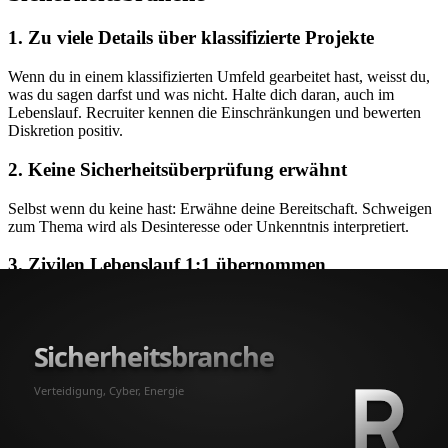
1. Zu viele Details über klassifizierte Projekte
Wenn du in einem klassifizierten Umfeld gearbeitet hast, weisst du,
was du sagen darfst und was nicht. Halte dich daran, auch im
Lebenslauf. Recruiter kennen die Einschränkungen und bewerten
Diskretion positiv.
2. Keine Sicherheitsüberprüfung erwähnt
Selbst wenn du keine hast: Erwähne deine Bereitschaft. Schweigen
zum Thema wird als Desinteresse oder Unkenntnis interpretiert.
3. Zivilen Lebenslauf 1:1 übernommen
Ein Lebenslauf für die Sicherheitsbranche braucht andere Keywords
als einer für einen Konzern oder ein Startup. "Agile Transformation"
beeindruckt hier weniger als "Sicherheitsarchitektur nach BSI-
Grundschutz". Passe deinen Lebenslauf an die Branche an, genau
wie du es bei einer
Initiativbewerbung
tun würdest.
4. Lücken nicht erklären