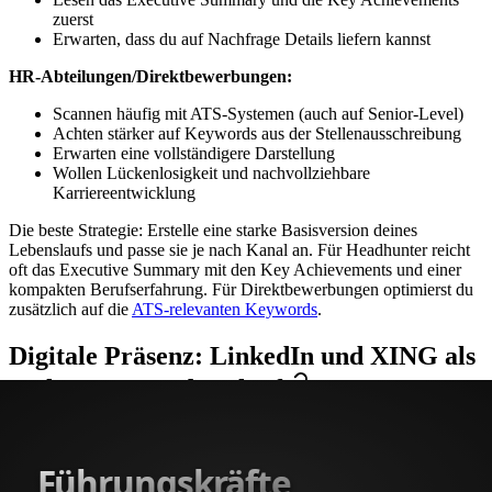
zuerst
Erwarten, dass du auf Nachfrage Details liefern kannst
HR-Abteilungen/Direktbewerbungen:
Scannen häufig mit ATS-Systemen (auch auf Senior-Level)
Achten stärker auf Keywords aus der Stellenausschreibung
Erwarten eine vollständigere Darstellung
Wollen Lückenlosigkeit und nachvollziehbare
Karriereentwicklung
Die beste Strategie: Erstelle eine starke Basisversion deines
Lebenslaufs und passe sie je nach Kanal an. Für Headhunter reicht
oft das Executive Summary mit den Key Achievements und einer
kompakten Berufserfahrung. Für Direktbewerbungen optimierst du
zusätzlich auf die
ATS-relevanten Keywords
.
Digitale Präsenz: LinkedIn und XING als
verlängerter Lebenslauf
Jeder Recruiter wird dein LinkedIn-Profil checken, bevor er
dich kontaktiert.
Das ist keine Vermutung, das ist Fakt. Auf
Executive-Level erst recht.