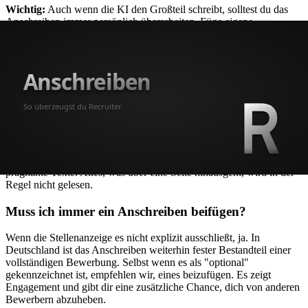
Wichtig:
Auch wenn die KI den Großteil schreibt, solltest du das
Anschreiben immer persönlich überarbeiten. Füge eigene
Formulierungen hinzu, ergänze spezifische Details und stelle sicher,
dass der Text authentisch klingt. Ein gutes KI-Anschreiben ist ein
Entwurf, kein fertiges Produkt.
Häufig gestellte Fragen
Wie lang sollte ein Anschreiben sein?
Ein Anschreiben sollte maximal eine DIN-A4-Seite umfassen, das
entspricht etwa 300 bis 400 Wörtern. Recruiter bevorzugen kurze,
prägnante Texte. Alles, was über eine Seite hinausgeht, wird in der
Regel nicht gelesen.
Muss ich immer ein Anschreiben beifügen?
Wenn die Stellenanzeige es nicht explizit ausschließt, ja. In
Deutschland ist das Anschreiben weiterhin fester Bestandteil einer
vollständigen Bewerbung. Selbst wenn es als "optional"
gekennzeichnet ist, empfehlen wir, eines beizufügen. Es zeigt
Engagement und gibt dir eine zusätzliche Chance, dich von anderen
Bewerbern abzuheben.