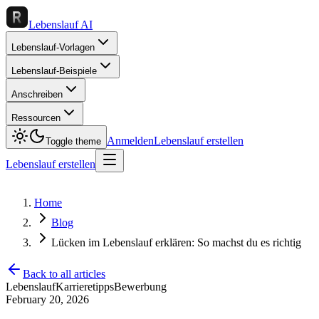
Lebenslauf AI
Lebenslauf-Vorlagen
Lebenslauf-Beispiele
Anschreiben
Ressourcen
Anmelden
Lebenslauf erstellen
Toggle theme
Lebenslauf erstellen
Home
Blog
Lücken im Lebenslauf erklären: So machst du es richtig
Back to all articles
Lebenslauf
Karrieretipps
Bewerbung
February 20, 2026