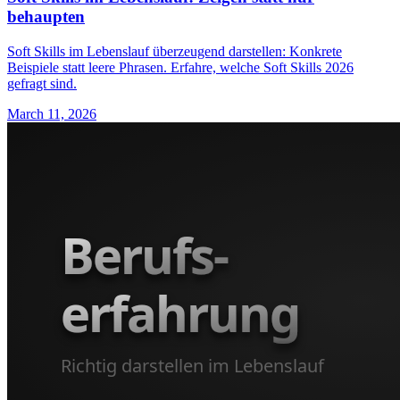
behaupten
Soft Skills im Lebenslauf überzeugend darstellen: Konkrete
Beispiele statt leere Phrasen. Erfahre, welche Soft Skills 2026
gefragt sind.
March 11, 2026