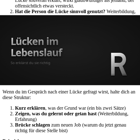
Lücke souverän erklärt, wirkt glaubwürdiger als jemand, der
offensichtlich etwas versteckt.
Hat die Person die Lücke sinnvoll genutzt?
Weiterbildung,
Ehrenamt, persönliche Projekte zeigen Eigeninitiative.
Ist die Person jetzt motiviert und einsatzbereit?
Das ist die
entscheidende Frage. Zeige in deiner Bewerbung und im
Gespräch, dass du mit Energie und klarem Fokus an die
Sache herangehst.
Eine Lücke im Lebenslauf ist kein Karrierekiller. Die Art, wie du
damit umgehst, sagt mehr über dich aus als die Lücke selbst.
Lücken im Vorstellungsgespräch erklären
Wenn du im Gespräch nach einer Lücke gefragt wirst, halte dich an
diese Struktur:
Kurz erklären
, was der Grund war (ein bis zwei Sätze)
Zeigen, was du gelernt oder getan hast
(Weiterbildung,
Erfahrung)
Brücke schlagen
zum neuen Job (warum du jetzt genau
richtig für diese Stelle bist)