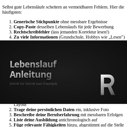
Selbst gute Lebensläufe scheitern an vermeidbaren Fehlern. Hier die
häufigsten:
Generische Stichpunkte
ohne messbare Ergebnisse
Copy-Paste
desselben Lebenslaufs für jede Bewerbung
Rechtschreibfehler
(lass jemanden Korrektur lesen!)
Zu viele Informationen
(Grundschule, Hobbys wie „Lesen")
Veraltetes Layout
(bunte Designs von Canva)
Lücken ohne Erklärung
(kurz kommentieren, nicht
verschweigen)
Mehr dazu in unserem Artikel über die
häufigsten Lebenslauf-
Fehler
.
Lebenslauf erstellen: Schritt-für-Schritt-
Zusammenfassung
Wähle eine ATS-optimierte Vorlage
mit einspaltigem
Layout
Trage deine persönlichen Daten
ein, inklusive Foto
Beschreibe deine Berufserfahrung
mit messbaren Erfolgen
Liste deine Ausbildung
antichronologisch auf
Füge relevante Fähigkeiten
hinzu, abgestimmt auf die Stelle