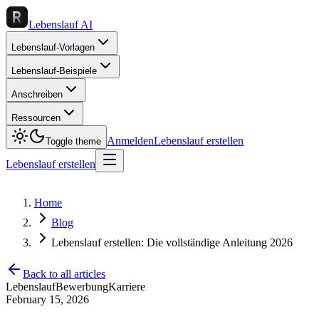
Lebenslauf AI
Lebenslauf-Vorlagen
Lebenslauf-Beispiele
Anschreiben
Ressourcen
Anmelden
Lebenslauf erstellen
Toggle theme
Lebenslauf erstellen
Home
Blog
Lebenslauf erstellen: Die vollständige Anleitung 2026
Back to all articles
Lebenslauf
Bewerbung
Karriere
February 15, 2026