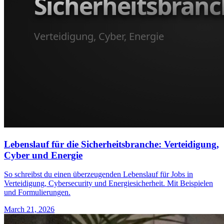
Lebenslauf für die Sicherheitsbranche: Verteidigung,
Cyber und Energie
So schreibst du einen überzeugenden Lebenslauf für Jobs in
Verteidigung, Cybersecurity und Energiesicherheit. Mit Beispielen
und Formulierungen.
March 21, 2026