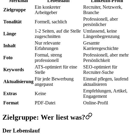
Merkmal
Lebenslauf
LinkedIn-Profil
Ein konkreter
Recruiter, Netzwerk,
Zielgruppe
Arbeitgeber
Branche
Professionell, aber
Tonalität
Formell, sachlich
persönlicher
1-2 Seiten, auf die Stelle
Umfassend, keine
Länge
zugeschnitten
Längenbegrenzung
Nur relevante
Gesamte
Inhalt
Erfahrungen
Karrieregeschichte
Formal, streng
Professionell, aber mehr
Foto
professionell
Persönlichkeit
ATS-optimiert für eine
SEO-optimiert für
Keywords
Stelle
Recruiter-Suche
Für jede Bewerbung
Einmal pflegen, laufend
Aktualisierung
angepasst
aktualisieren
Empfehlungen, Artikel,
Extras
Keine
Engagement
Format
PDF-Datei
Online-Profil
Zielgruppe: Wer liest was?
Der Lebenslauf