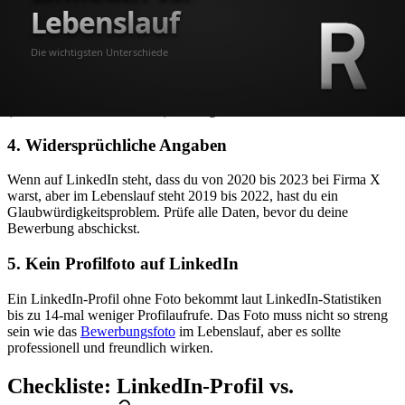
3. Keine LinkedIn-URL im Lebenslauf
Dein LinkedIn-Profil ist eine Erweiterung deines Lebenslaufs. Wenn
du keinen Link angibst, muss der Recruiter dich suchen, und findet
vielleicht das falsche Profil. Erstelle eine individuelle URL
(linkedin.com/in/dein-name) und füge sie in deinen
Lebenslauf
ein.
4. Widersprüchliche Angaben
Wenn auf LinkedIn steht, dass du von 2020 bis 2023 bei Firma X
warst, aber im Lebenslauf steht 2019 bis 2022, hast du ein
Glaubwürdigkeitsproblem. Prüfe alle Daten, bevor du deine
Bewerbung abschickst.
5. Kein Profilfoto auf LinkedIn
Ein LinkedIn-Profil ohne Foto bekommt laut LinkedIn-Statistiken
bis zu 14-mal weniger Profilaufrufe. Das Foto muss nicht so streng
sein wie das
Bewerbungsfoto
im Lebenslauf, aber es sollte
professionell und freundlich wirken.
Checkliste: LinkedIn-Profil vs.