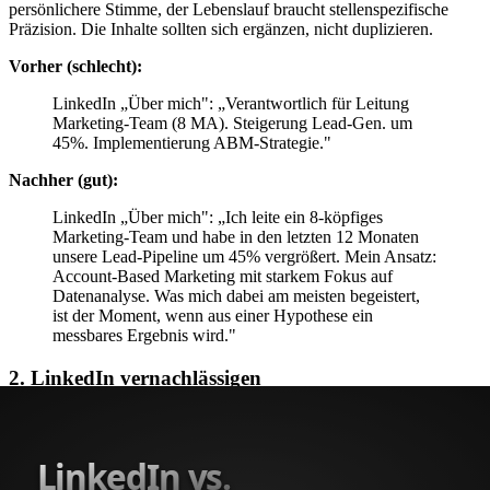
persönlichere Stimme, der Lebenslauf braucht stellenspezifische
Präzision. Die Inhalte sollten sich ergänzen, nicht duplizieren.
Vorher (schlecht):
LinkedIn „Über mich": „Verantwortlich für Leitung
Marketing-Team (8 MA). Steigerung Lead-Gen. um
45%. Implementierung ABM-Strategie."
Nachher (gut):
LinkedIn „Über mich": „Ich leite ein 8-köpfiges
Marketing-Team und habe in den letzten 12 Monaten
unsere Lead-Pipeline um 45% vergrößert. Mein Ansatz:
Account-Based Marketing mit starkem Fokus auf
Datenanalyse. Was mich dabei am meisten begeistert,
ist der Moment, wenn aus einer Hypothese ein
messbares Ergebnis wird."
2. LinkedIn vernachlässigen
„Ich bewerbe mich ja klassisch, LinkedIn brauche ich nicht."
Falsch. Auch wenn du dich per E-Mail oder über ein Portal
bewirbst: Der Recruiter wird dein LinkedIn-Profil prüfen. Ein leeres
oder veraltetes Profil wirkt unprofessionell und wirft Fragen auf.