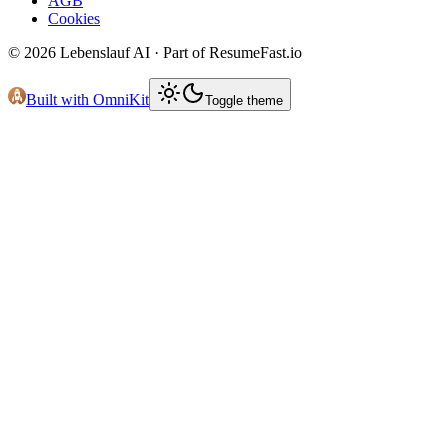
AGB
Cookies
©
2026
Lebenslauf AI · Part of ResumeFast.io
Built with OmniKit
Toggle theme