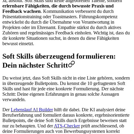
Ja, absolut. Soft Skills sind keine angeborenen Talente, sondern
erlernbare Fähigkeiten, die durch bewusste Praxis und
Feedback wachsen
. Kommunikation verbesserst du durch
Präsentationstraining oder Toastmasters. Führungskompetenz
entwickelst du durch die Übernahme von Verantwortung in
Projekten oder im Ehrenamt. Empathie stärkst du durch aktives
Zuhören und regelmässiges Feedback einholen. Wichtig ist, dass du
dir konkrete Situationen suchst, in denen du diese Fähigkeiten
bewusst einsetzt.
Soft Skills überzeugend formulieren:
Dein nächster Schritt
Du weisst jetzt, dass Soft Skills nicht in eine Liste gehören, sondern
in überzeugende Bulletpoints. Du kennst die 10 gefragtesten Soft
Skills und hast für jede eine konkrete Formulierung. Der nächste
Schritt: Deine eigenen Erfahrungen in genau solche Aussagen
verwandeln.
Der
Lebenslauf AI Builder
hilft dir dabei. Die KI analysiert deine
Berufserfahrung und formuliert daraus konkrete, ergebnisorientierte
Bulletpoints, die deine Soft Skills durch Ergebnisse beweisen statt
nur zu behaupten. Und der
ATS-Checker
prüft anschliessend, ob
deine Formulierungen auch von Bewerbungssystemen korrekt