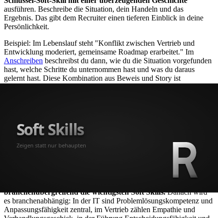
Schlüssel-Soft-Skill mit einer überzeugenden Geschichte
ausführen. Beschreibe die Situation, dein Handeln und das
Ergebnis. Das gibt dem Recruiter einen tieferen Einblick in deine
Persönlichkeit.
Beispiel: Im Lebenslauf steht "Konflikt zwischen Vertrieb und
Entwicklung moderiert, gemeinsame Roadmap erarbeitet." Im
Anschreiben
beschreibst du dann, wie du die Situation vorgefunden
hast, welche Schritte du unternommen hast und was du daraus
gelernt hast. Diese Kombination aus Beweis und Story ist
unschlagbar.
Die beste Strategie: Im Lebenslauf 3-5 Soft Skills durch
Bulletpoints beweisen. Im Anschreiben die eine Geschichte
erzählen, die am besten zur Stelle passt.
Häufig gestellte Fragen
Welche Soft Skills sind am wichtigsten?
Kommunikationsfähigkeit und Teamfähigkeit sind
branchenübergreifend die wichtigsten Soft Skills.
Danach wird
es branchenabhängig: In der IT sind Problemlösungskompetenz und
Anpassungsfähigkeit zentral, im Vertrieb zählen Empathie und