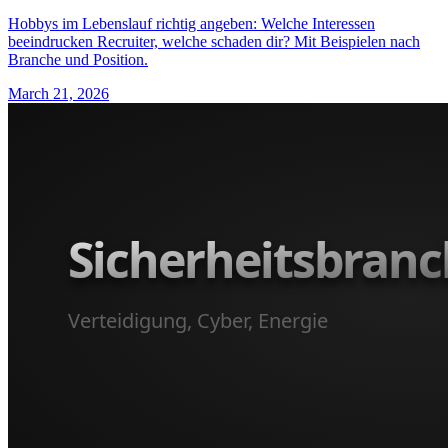
Hobbys im Lebenslauf richtig angeben: Welche Interessen
beeindrucken Recruiter, welche schaden dir? Mit Beispielen nach
Branche und Position.
March 21, 2026