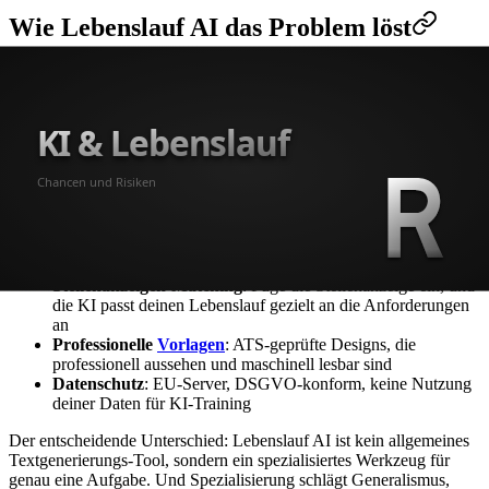
Wie Lebenslauf AI das Problem löst
Allgemeine KI-Tools wie ChatGPT sind mächtig, aber sie kennen
weder die Konventionen des deutschen Arbeitsmarktes noch die
Anforderungen von ATS-Systemen. Hier setzt
Lebenslauf AI
an.
Was Lebenslauf AI anders macht:
Deutsche Marktkenntnis
: Das Tool kennt die
Besonderheiten des deutschen Bewerbungsmarktes, von der
Bewerbungsfoto-Konvention bis zur erwarteten Struktur
ATS-Integration
: Jeder generierte Lebenslauf wird
automatisch auf ATS-Kompatibilität geprüft
Stellenanzeigen-Matching
: Füge die Stellenanzeige ein, und
die KI passt deinen Lebenslauf gezielt an die Anforderungen
an
Professionelle
Vorlagen
: ATS-geprüfte Designs, die
professionell aussehen und maschinell lesbar sind
Datenschutz
: EU-Server, DSGVO-konform, keine Nutzung
deiner Daten für KI-Training
Der entscheidende Unterschied: Lebenslauf AI ist kein allgemeines
Textgenerierungs-Tool, sondern ein spezialisiertes Werkzeug für
genau eine Aufgabe. Und Spezialisierung schlägt Generalismus,