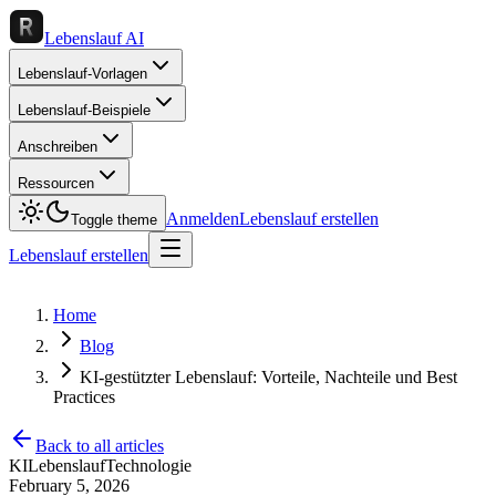
Lebenslauf AI
Lebenslauf-Vorlagen
Lebenslauf-Beispiele
Anschreiben
Ressourcen
Anmelden
Lebenslauf erstellen
Toggle theme
Lebenslauf erstellen
Home
Blog
KI-gestützter Lebenslauf: Vorteile, Nachteile und Best
Practices
Back to all articles
KI
Lebenslauf
Technologie
February 5, 2026