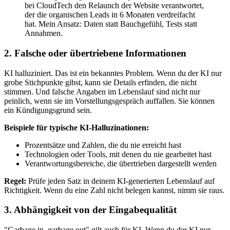
bei CloudTech den Relaunch der Website verantwortet,
der die organischen Leads in 6 Monaten verdreifacht
hat. Mein Ansatz: Daten statt Bauchgefühl, Tests statt
Annahmen.
2. Falsche oder übertriebene Informationen
KI halluziniert. Das ist ein bekanntes Problem. Wenn du der KI nur
grobe Stichpunkte gibst, kann sie Details erfinden, die nicht
stimmen. Und falsche Angaben im Lebenslauf sind nicht nur
peinlich, wenn sie im Vorstellungsgespräch auffallen. Sie können
ein Kündigungsgrund sein.
Beispiele für typische KI-Halluzinationen:
Prozentsätze und Zahlen, die du nie erreicht hast
Technologien oder Tools, mit denen du nie gearbeitet hast
Verantwortungsbereiche, die übertrieben dargestellt werden
Regel:
Prüfe jeden Satz in deinem KI-generierten Lebenslauf auf
Richtigkeit. Wenn du eine Zahl nicht belegen kannst, nimm sie raus.
3. Abhängigkeit von der Eingabequalität
"Garbage in, garbage out" gilt auch für KI. Wenn du der KI nur